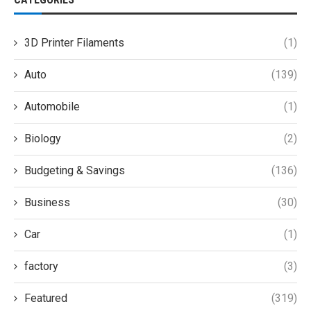
3D Printer Filaments
(1)
Auto
(139)
Automobile
(1)
Biology
(2)
Budgeting & Savings
(136)
Business
(30)
Car
(1)
factory
(3)
Featured
(319)