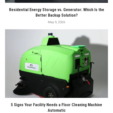
Residential Energy Storage vs. Generator: Which Is the
Better Backup Solution?
May 9, 2026
5 Signs Your Facility Needs a Floor Cleaning Machine
Automatic