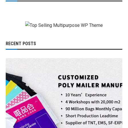
RECENT POSTS