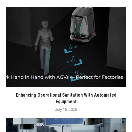
Enhancing Operational Sanitation With Automated
Equipment
July 15, 2026