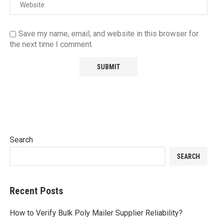
Save my name, email, and website in this browser for
the next time I comment.
Search
SEARCH
Recent Posts
How to Verify Bulk Poly Mailer Supplier Reliability?