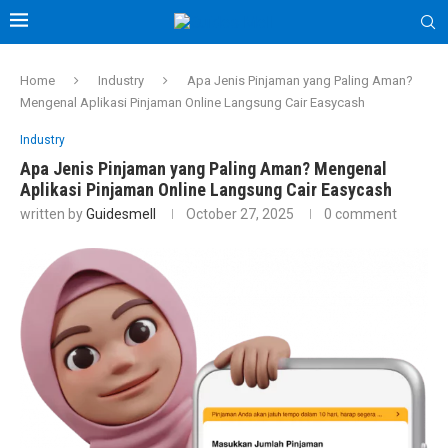
Home
Industry
Apa Jenis Pinjaman yang Paling Aman?
Mengenal Aplikasi Pinjaman Online Langsung Cair Easycash
Industry
Apa Jenis Pinjaman yang Paling Aman? Mengenal
Aplikasi Pinjaman Online Langsung Cair Easycash
written by
Guidesmell
October 27, 2025
0 comment