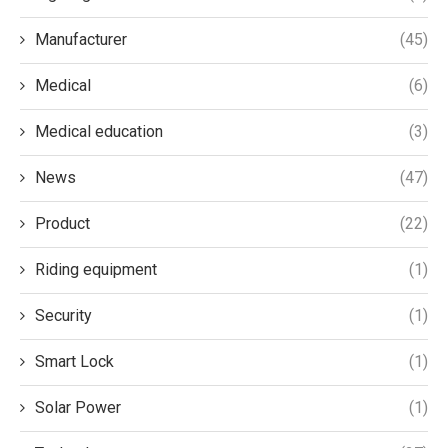
Manufacturer
(45)
Medical
(6)
Medical education
(3)
News
(47)
Product
(22)
Riding equipment
(1)
Security
(1)
Smart Lock
(1)
Solar Power
(1)