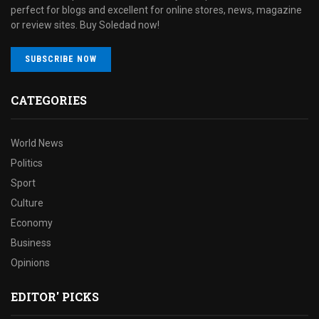
perfect for blogs and excellent for online stores, news, magazine
or review sites. Buy Soledad now!
SUBSCRIBE NOW
CATEGORIES
World News
Politics
Sport
Culture
Economy
Business
Opinions
EDITOR' PICKS