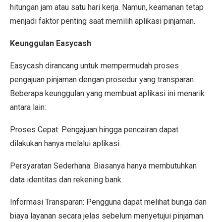
hitungan jam atau satu hari kerja. Namun, keamanan tetap
menjadi faktor penting saat memilih aplikasi pinjaman.
Keunggulan Easycash
Easycash dirancang untuk mempermudah proses
pengajuan pinjaman dengan prosedur yang transparan.
Beberapa keunggulan yang membuat aplikasi ini menarik
antara lain:
Proses Cepat: Pengajuan hingga pencairan dapat
dilakukan hanya melalui aplikasi.
Persyaratan Sederhana: Biasanya hanya membutuhkan
data identitas dan rekening bank.
Informasi Transparan: Pengguna dapat melihat bunga dan
biaya layanan secara jelas sebelum menyetujui pinjaman.